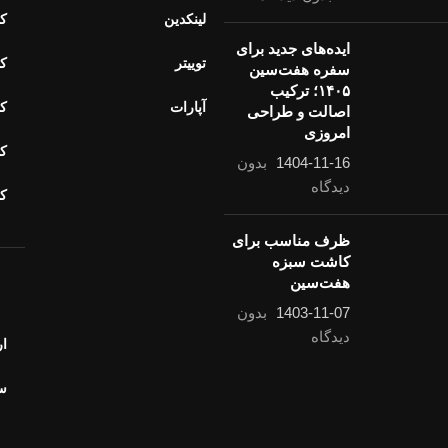
لینکدین
کا
ایده‌های جدید برای
توییتر
کا
سفره هفت‌سین
۱۴۰۵؛ ترکیب
آپارات
کا
اصالت و طراحی
امروزی
کا
1404-11-16
بدون
دیدگاه
ک
ظرف مناسب برای
کاشت سبزه هفت‌سین
1403-11-07
بدون
خ
دیدگاه
ار
سو