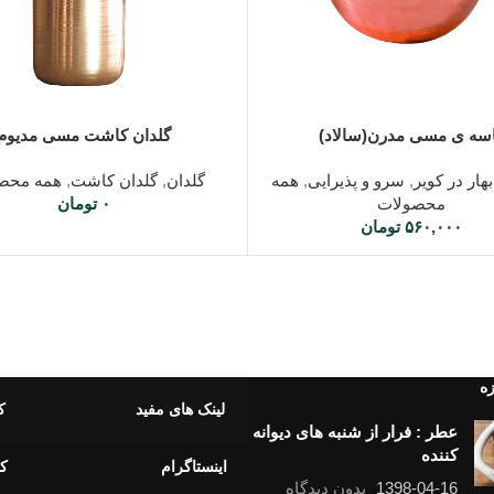
شتر
افزودن به سبد خرید
سه ی مسی مدرن(سالاد)
گلدان کاشت مسی مدیوم
هار در کویر
,
سرو و پذیرایی
,
همه
گلدان
,
گلدان کاشت
,
همه محص
محصولات
۰
تومان
۵۶۰,۰۰۰
تومان
زه
لینک های مفید
ک
عطر : فرار از شنبه های دیوانه
کننده
اینستاگرام
کا
1398-04-16
بدون دیدگاه