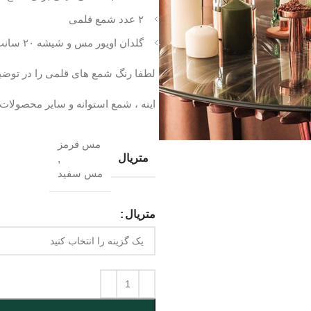
۲ عدد شمع قلمی
گلدان اویور مس و شیشه ۲۰ سانت
لطفا رنگ شمع های قلمی را در توض
اینه ، شمع استوانه و سایر محصولات 
مس قرمز
متریال
,
مس سفید
متریال