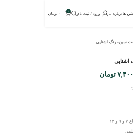
0
شن ها
درباره ما
ورود / ثبت نام
۰
تومان
ت سین- رنگ اشنایی
اشنایی
۷,۴۰
تومان
: