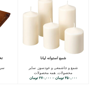
لاله زار منطقه ی ییلاقی در کرمان میباشد
که دشت گل های پونه و محمدی آن معروف میباشد
تصمیم براین شد تا در کالکشن لاله زار شمع معطر تولید شود
تا قیمت مناسبی داشته باشد
و در کنار قیمت مناسب مدت زمان سوخت بالا و رایحه ی بی
بتونه بهترین گزینه برای خرید شمع برای شما باشه
انتخاب گزینه ها
افزودن به 
شمع استوانه لیانا
تخ
شمع و جاشمعی و عودسوز
,
سایر
سرو
در مسی این شمع ها امضای مجموعه اورس بر کالکشن لاله ز
محصولات
,
همه محصولات
۳۵۰,۰۰۰
تومان
–
۲۷۰,۰۰۰
تومان
زیبایی و سادگی شمع های معطر کالکشن لاله زار برای هدیه
روی میز کار ، برای ارامش در هر گوشه منزل شما کاربرد دارد
شما میتوانید سایر
شمع های معطر
گالری اورس و
یا شمع کال