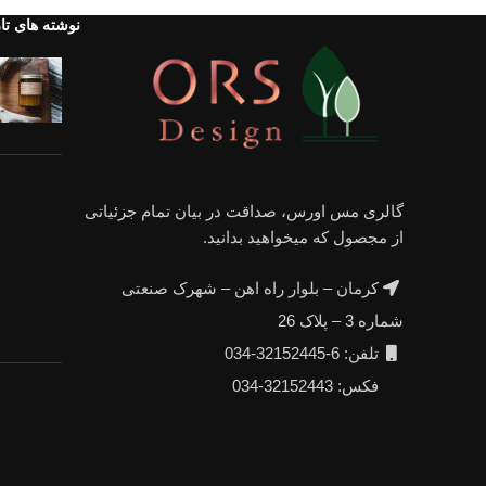
تمام ظروف مسی سازگار با طبیعت میباشد با خرید از ما مطم
نوشته های تا
گالری مس اورس، صداقت در بیان تمام جزئیاتی
از مجصول که میخواهید بدانید.
کرمان – بلوار راه اهن – شهرک صنعتی
شماره 3 – پلاک 26
تلفن: 6-32152445-034
فکس: 32152443-034