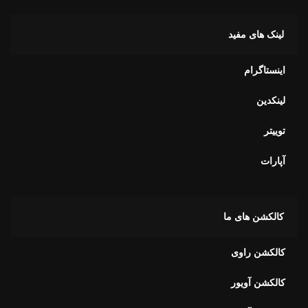
اینستاگرام
لینکدین
توییتر
آپارات
کالکشن های ما
کالکشن راوی
کالکشن آویور
کالکشن آلفا
کالکشن برای