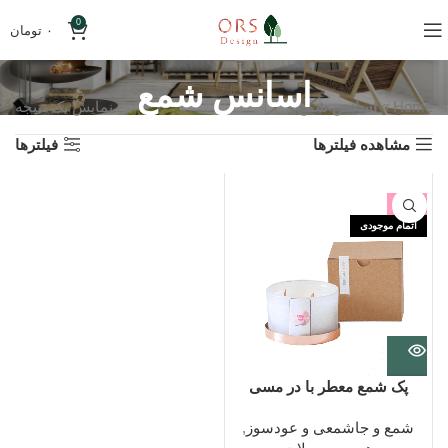
0
۰
تومان
اسانس شمع
Home
»
اسانس شمع
نمایش یک نتیجه
مشاهده فیلترها
فیلترها
-5%
اتمام موجودی
پک شمع معطر با در مسی
شمع و جاشمعی و عودسوز
,