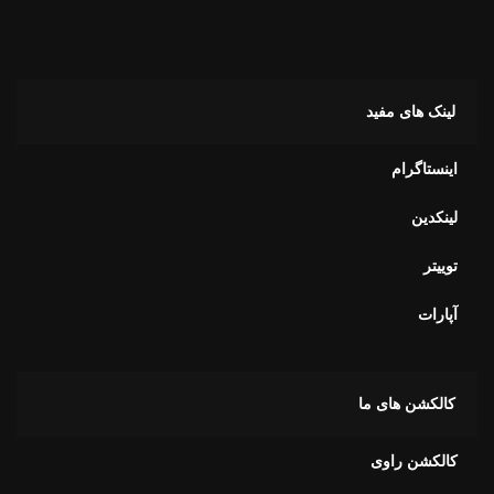
اینستاگرام
لینکدین
توییتر
آپارات
کالکشن های ما
کالکشن راوی
کالکشن آویور
کالکشن آلفا
کالکشن برای