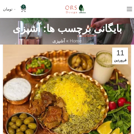
0
۰
تومان
بایگانی برچسب ها: آشپزی
Home
»
آشپزی
11
فروردین