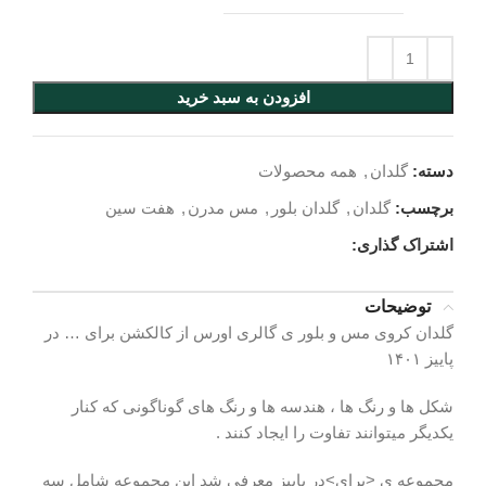
افزودن به سبد خرید
دسته:
گلدان
,
همه محصولات
برچسب:
گلدان
,
گلدان بلور
,
مس مدرن
,
هفت سین
اشتراک گذاری:
توضیحات
گلدان کروی مس و بلور ی گالری اورس از کالکشن برای … در
پاییز ۱۴۰۱
شکل ها و رنگ ها ، هندسه ها و رنگ های گوناگونی که کنار
یکدیگر میتوانند تفاوت را ایجاد کنند .
مجموعه ی <برای>در پاییز معرفی شد این مجموعه شامل سه