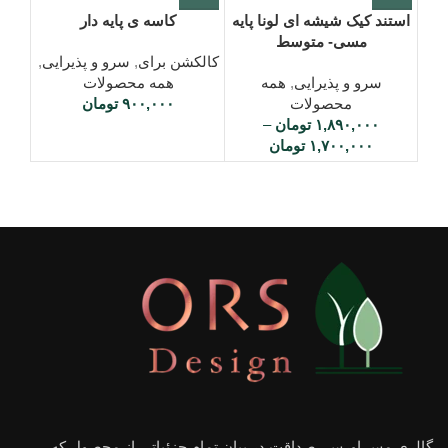
استند کیک شیشه ای لونا پایه
کاسه ی پایه دار
کاس
مسی- متوسط
کالکشن برای
,
سرو و پذیرایی
,
کالک
سرو و پذیرایی
,
همه
همه محصولات
پذ
محصولات
۹۰۰,۰۰۰
تومان
۱,۸۹۰,۰۰۰
تومان
–
۱,۷۰۰,۰۰۰
تومان
گالری مس اورس، صداقت در بیان تمام جزئیاتی از مجصول که