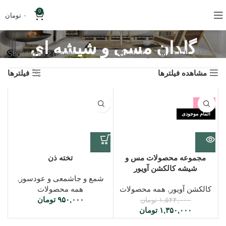
0
۰
تومان
گلدان مسی و شیشه ای
Home
»
گلدان مسی و شیشه ای
Showing all 2 results
مشاهده فیلترها
فیلترها
-13%
اتمام موجودی
تخته ذن
مجموعه محصولات مس و
شیشه کالکشن آویور
شمع و جاشمعی و عودسوز
,
همه محصولات
کالکشن آویور
,
همه محصولات
۹۵۰,۰۰۰
تومان
۱,۵۴۴,۰۰۰
تومان
۱,۳۵۰,۰۰۰
تومان