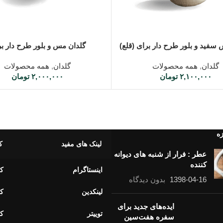
سبد خرید
افزودن به سبد خرید
سفید و بلور طرح دار برای (قلع)
گلدان مس و بلور طرح دار ب
گلدان
,
همه محصولات
گلدان
,
همه محصولات
۲,۱۰۰,۰۰۰
تومان
۲,۰۰۰,۰۰۰
تومان
زه
لینک های مفید
ک
عطر : فرار از شنبه های دیوانه
کننده
اینستاگرام
کا
1398-04-16
بدون دیدگاه
لینکدین
کا
ایده‌های جدید برای
توییتر
کا
سفره هفت‌سین