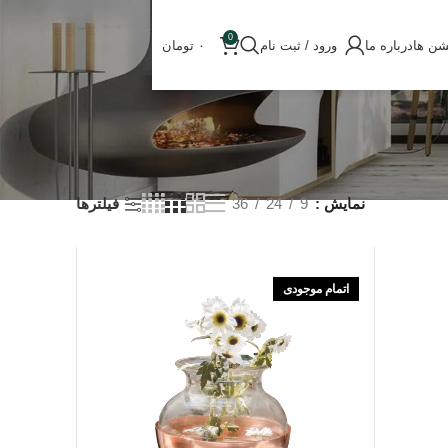
0
شن ها
درباره ما
ورود / ثبت نام
۰
تومان
نمایش
9
24
36
فیلترها
اتمام موجودی