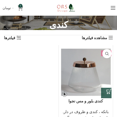
0
۰
تومان
کندی
Home
»
کندی
نمایش یک نتیجه
مشاهده فیلترها
فیلترها
-5%
کندی بلور و مس نجوا
بانکه ، کندی و ظروف در دار
,