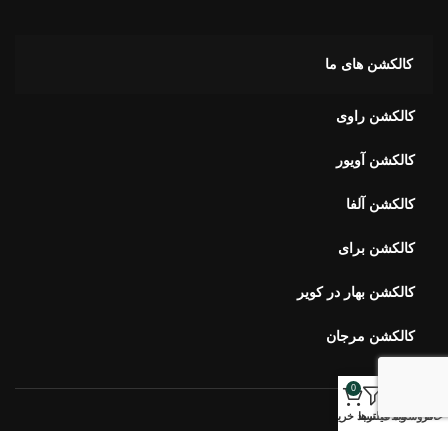
کالکشن راوی
کالکشن آویور
کالکشن آلفا
کالکشن برای
کالکشن بهار در کویر
کالکشن مرجان
خبرنامه اورس
ارتباط با ما
0
خانه
فروشگاه
وبلاگ
فیلترها
سبد خرید
سوالات متداول