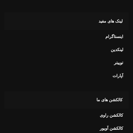
اینستاگرام
لینکدین
توییتر
آپارات
کالکشن های ما
کالکشن راوی
کالکشن آویور
کالکشن آلفا
کالکشن برای