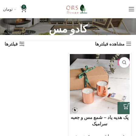
0
۰
تومان
کادو مس
Home
»
کادو مس
نمایش یک نتیجه
مشاهده فیلترها
فیلترها
-6%
پک هدیه یاد – شمع مس و جعبه
سرامیک