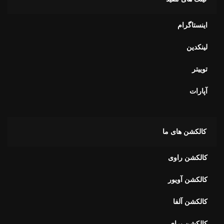
اینستاگرام
لینکدین
توییتر
آپارات
کالکشن های ما
کالکشن راوی
کالکشن آویور
کالکشن آلفا
کالکشن برای