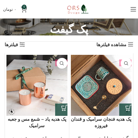
0
۰
تومان
پک گیفت
Home
»
پک گیفت
Showing all 2 results
مشاهده فیلترها
فیلترها
-6%
-2%
پک هدیه فنجان سرامیک و قندان
پک هدیه یاد – شمع مس و جعبه
فیروزه
سرامیک