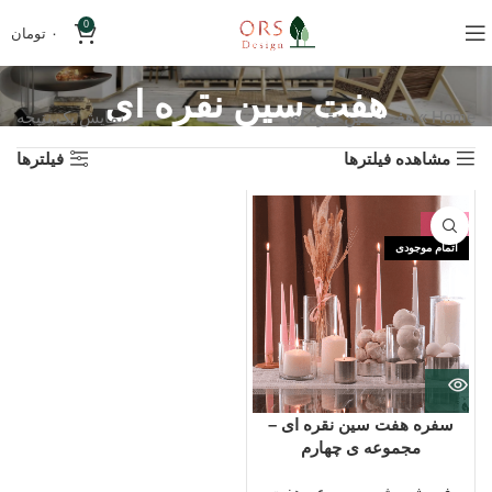
0
۰
تومان
هفت سین نقره ای
Home
»
هفت سین نقره ای
نمایش یک نتیجه
مشاهده فیلترها
فیلترها
-12%
اتمام موجودی
سفره هفت سین نقره ای –
مجموعه ی چهارم