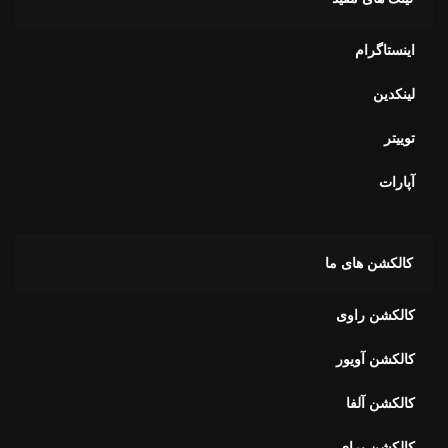
اینستاگرام
لینکدین
توییتر
آپارات
کالکشن های ما
کالکشن راوی
کالکشن آویور
کالکشن آلفا
کالکشن برای