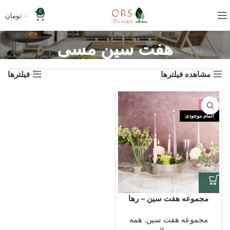
0
۰
تومان
هفت سین مسی
Home
»
هفت سین مسی
نمایش یک نتیجه
مشاهده فیلترها
فیلترها
-5%
اتمام موجودی
مجموعه هفت سین – رها
مجموعه هفت سین
,
همه