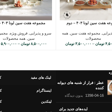
ه ها
انتخاب گزینه ها
هفت سین لونا ۴۰۳ – دوم
مجموعه هفت سین لونا ۴۰۳ – اول
یرایی
,
مجموعه هفت سین
,
همه
سرو و پذیرایی
,
فروش ویژه
,
مجمو
محصولات
سین
,
همه محصولات
۴,۵
تومان
–
۳,۵۰۰,۰۰۰
تومان
۸,۵۰۰,۰۰۰
تومان
–
۵,۹۰۰,۰۰۰
زه
لینک های مفید
ک
عطر : فرار از شنبه های دیوانه
کننده
اینستاگرام
کا
1398-04-16
بدون دیدگاه
لینکدین
کا
ایده‌های جدید برای