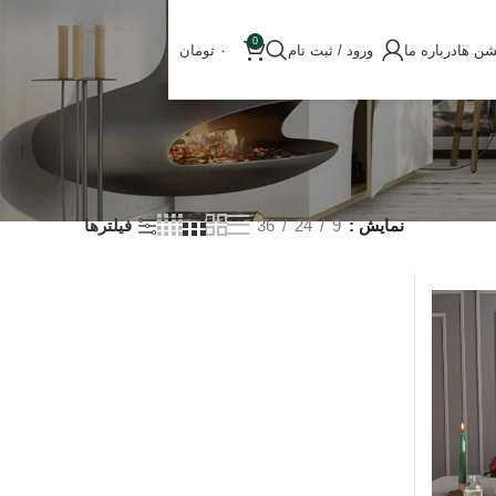
0
شن ها
درباره ما
ورود / ثبت نام
۰
تومان
نمایش
9
24
36
فیلترها