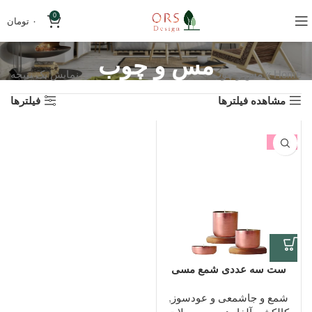
0
۰
تومان
مس و چوب
Home
»
مس و چوب
نمایش یک نتیجه
مشاهده فیلترها
فیلترها
-13%
ست سه عددی شمع مسی
شمع و جاشمعی و عودسوز
,