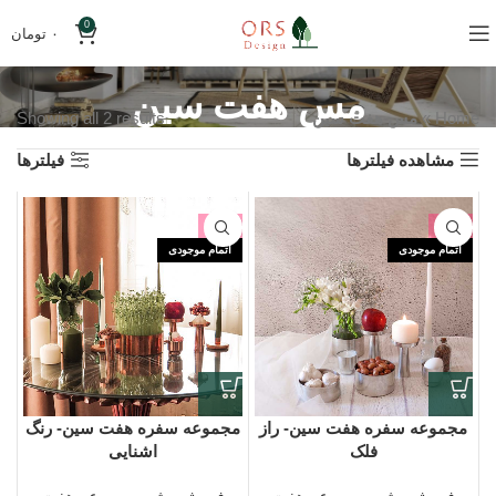
0
۰
تومان
مس هفت سین
Home
»
مس هفت سین
Showing all 2 results
مشاهده فیلترها
فیلترها
-4%
-3%
اتمام موجودی
اتمام موجودی
مجموعه سفره هفت سین- راز
مجموعه سفره هفت سین- رنگ
فلک
اشنایی