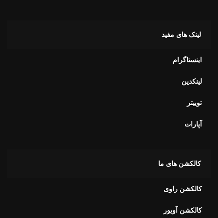
اینستاگرام
لینکدین
توییتر
آپارات
کالکشن های ما
کالکشن راوی
کالکشن آویور
کالکشن آلفا
کالکشن برای