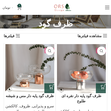
0
۰
تومان
ظرف گود
Home
»
ظرف گود
Showing all 2 results
مشاهده فیلترها
فیلترها
-6%
-2%
ظرف گود پایه دار نقره ای
ظرف گود پایه دار مس و شیشه
طلوع
سرو و پذیرایی
,
ظروف
,
کالکشن