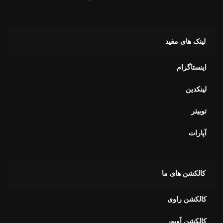
لینک های مفید
اینستاگرام
لینکدین
توییتر
آپارات
کالکشن های ما
کالکشن راوی
کالکشن آویور