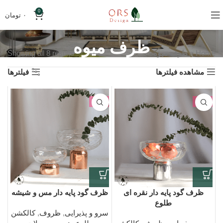
0
۰
تومان
ظرف میوه
Home
»
ظرف میوه
Showing all 8 results
مشاهده فیلترها
فیلترها
-6%
-2%
ظرف گود پایه دار نقره ای
ظرف گود پایه دار مس و شیشه
طلوع
سرو و پذیرایی
,
ظروف
,
کالکشن