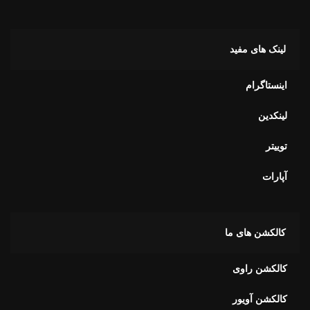
اینستاگرام
لینکدین
توییتر
آپارات
کالکشن های ما
کالکشن راوی
کالکشن آویور
کالکشن آلفا
کالکشن برای