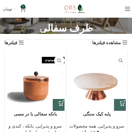
0
۰
تومان
ظرف سفالی
Home
»
ظرف سفالی
Showing all 2 results
مشاهده فیلترها
فیلترها
اتمام موجودی
پایه کیک سنگی
بانکه سفالی با در مسی
سرو و پذیرایی
,
همه محصولات
سرو و پذیرایی
,
بانکه ، کندی و