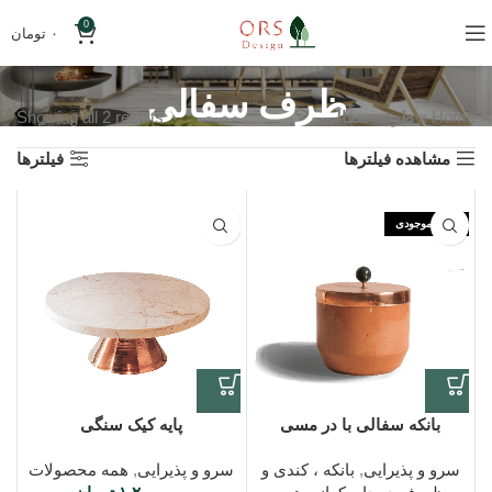
0
۰
تومان
ظرف سفالی
Home
»
ظرف سفالی
Showing all 2 results
مشاهده فیلترها
فیلترها
اتمام موجودی
بانکه سفالی با در مسی
پایه کیک سنگی
سرو و پذیرایی
,
بانکه ، کندی و
سرو و پذیرایی
,
همه محصولات