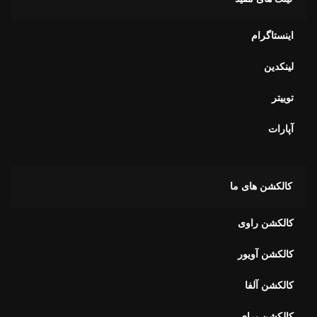
اینستاگرام
لینکدین
توییتر
آپارات
کالکشن های ما
کالکشن راوی
کالکشن آویور
کالکشن آلفا
کالکشن برای