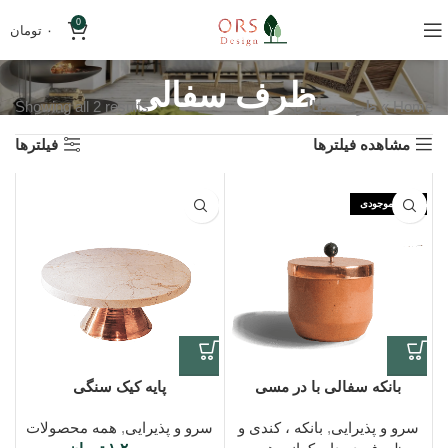
0
۰
تومان
ظرف سفالی
Home
»
ظرف سفالی
Showing all 2 results
مشاهده فیلترها
فیلترها
اتمام موجودی
بانکه سفالی با در مسی
پایه کیک سنگی
سرو و پذیرایی
,
بانکه ، کندی و
سرو و پذیرایی
,
همه محصولات