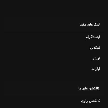
اینستاگرام
لینکدین
توییتر
آپارات
کالکشن های ما
کالکشن راوی
کالکشن آویور
کالکشن آلفا
کالکشن برای