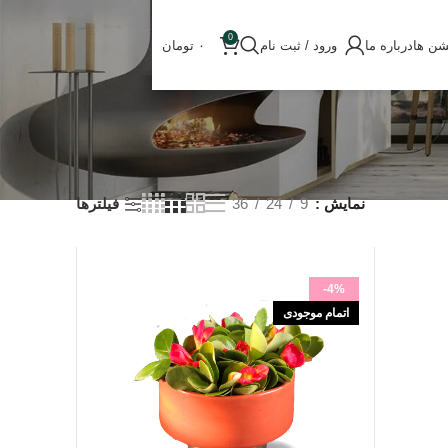
0
شن ها
درباره ما
ورود / ثبت نام
۰
تومان
نمایش
9
24
36
فیلترها
-4%
اتمام موجودی