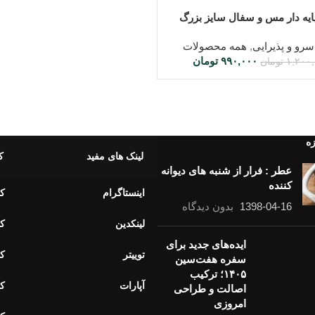
شتر
یه دار مس و سفال سایز بزرگ
سرو و پذیرایی
,
همه محصولات
۹۹۰,۰۰۰
تومان
۱,۲۰۰
تومان
زه
لینک های مفید
ک
عطر : فرار از شنبه های دیوانه
کننده
اینستاگرام
کا
1398-04-16
بدون دیدگاه
لینکدین
کا
ایده‌های جدید برای
توییتر
کا
سفره هفت‌سین
۱۴۰۵؛ ترکیب
آپارات
کا
اصالت و طراحی
امروزی