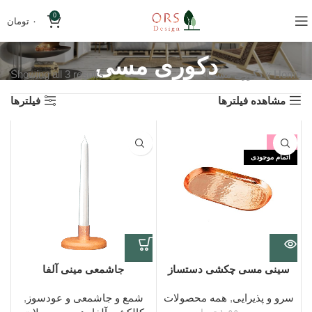
0
۰
تومان
دکوری مسی
Home
»
دکوری مسی
Showing all 3 results
مشاهده فیلترها
فیلترها
-10%
اتمام موجودی
سینی مسی چکشی دستساز
جاشمعی مینی آلفا
سرو و پذیرایی
,
همه محصولات
شمع و جاشمعی و عودسوز
,