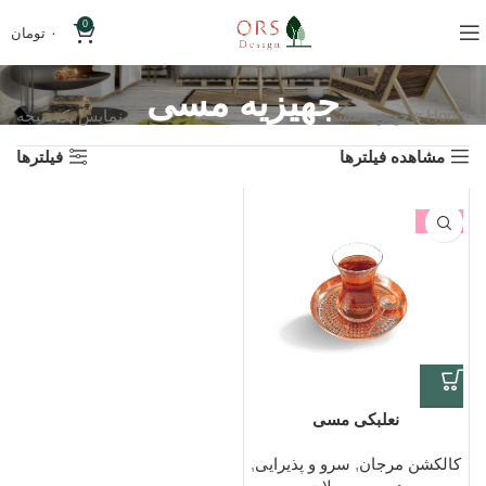
0
۰
تومان
جهیزیه مسی
Home
»
جهیزیه مسی
نمایش یک نتیجه
مشاهده فیلترها
فیلترها
-25%
نعلبکی مسی
کالکشن مرجان
,
سرو و پذیرایی
,