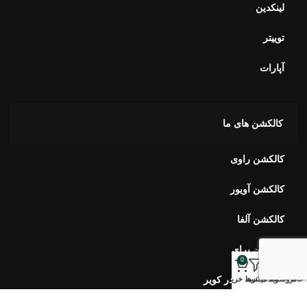
لینکدین
توییتر
آپارات
کالکشن های ما
کالکشن راوی
کالکشن آویور
کالکشن آلفا
کالکشن برای
0
کالکشن بهار در کویر
خانه
فروشگاه
وبلاگ
فیلترها
سبد خرید