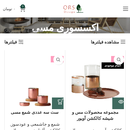
0
۰
تومان
اکسسوری مسی
Home
»
اکسسوری مسی
Showing all 4 results
مشاهده فیلترها
فیلترها
-13%
-13%
اتمام موجودی
مجموعه محصولات مس و
ست سه عددی شمع مسی
شیشه کالکشن آویور
شمع و جاشمعی و عودسوز
,