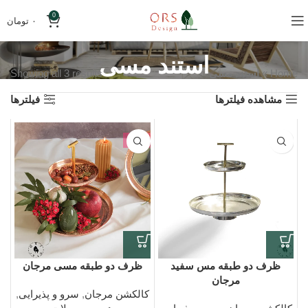
0
۰
تومان
استند مسی
Home
»
استند مسی
Showing all 3 results
مشاهده فیلترها
فیلترها
-2%
ظرف دو طبقه مس سفید
ظرف دو طبقه مسی مرجان
مرجان
کالکشن مرجان
,
سرو و پذیرایی
,