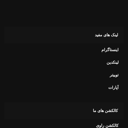
لینک های مفید
اینستاگرام
لینکدین
توییتر
آپارات
کالکشن های ما
کالکشن راوی
کالکشن آویور
کالکشن آلفا