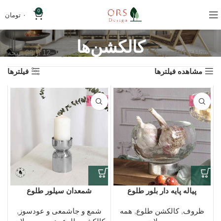
0
۰
تومان
کالکشن‌ها
Home
»
کالکشن‌ها
نمایش 1–12 از 38 نتیجه
مشاهده فیلترها
فیلترها
-90%
-19%
پیاله پایه دار بلور طلوع
شمعدان سیلور طلوع
ظروف
,
کالکشن طلوع
,
همه
شمع و جاشمعی و عودسوز
,