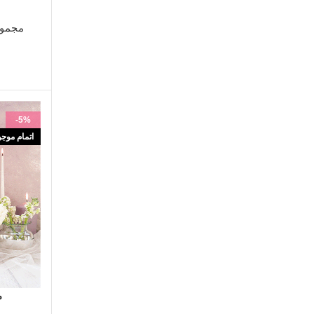
مجمو
-5%
اتمام موج
انتخاب گزین
م