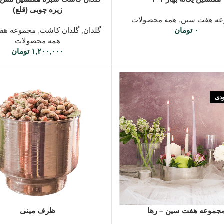
زیره چوبی (قلع)
عه هفت سین
,
همه محصولات
۰
تومان
گلدان
,
گلدان کاشت
,
مجموعه هف
همه محصولات
۱,۲۰۰,۰۰۰
تومان
ودی
ه ها
افزودن به سبد خرید
جموعه هفت سین – رها
ظرف مینی