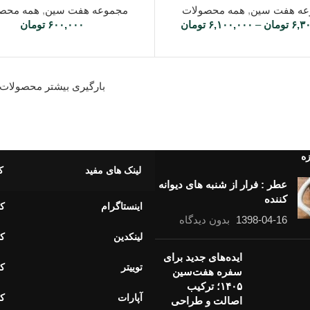
عه هفت سین
,
همه محصولات
مجموعه هفت سین
,
همه محص
۶,۳
تومان
–
۶,۱۰۰,۰۰۰
تومان
۶۰۰,۰۰۰
تومان
بارگیری بیشتر محصولات
زه
لینک های مفید
ک
عطر : فرار از شنبه های دیوانه
کننده
اینستاگرام
کا
1398-04-16
بدون دیدگاه
لینکدین
کا
ایده‌های جدید برای
توییتر
کا
سفره هفت‌سین
۱۴۰۵؛ ترکیب
آپارات
کا
اصالت و طراحی