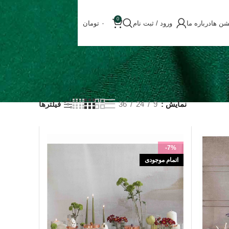
0
شن ها
درباره ما
ورود / ثبت نام
۰
تومان
نمایش
9
24
36
فیلترها
-7%
اتمام موجودی