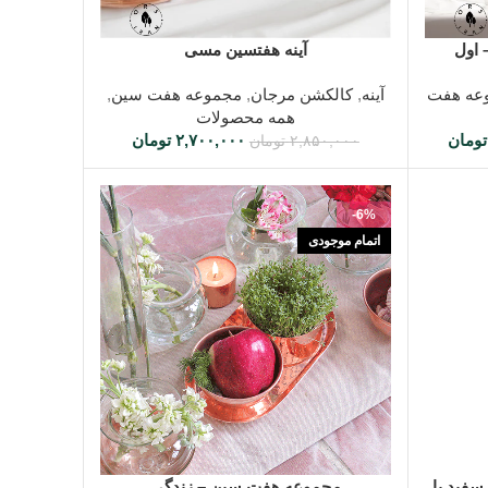
افزودن به سبد خرید
آینه هفتسین مسی
عه هفت
آینه
,
کالکشن مرجان
,
مجموعه هفت سین
,
همه محصولات
تومان
۲,۷۰۰,۰۰۰
تومان
۲,۸۵۰,۰۰۰
تومان
-6%
اتمام موجودی
اطلاعات بیشتر
فید با
مجموعه هفت سین – زندگی