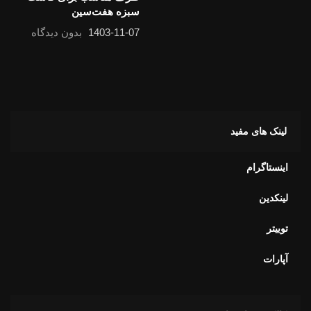
لینک های مفید
اینستاگرام
لینکدین
توییتر
آپارات
کالکشن های ما
کالکشن راوی
کالکشن آویور