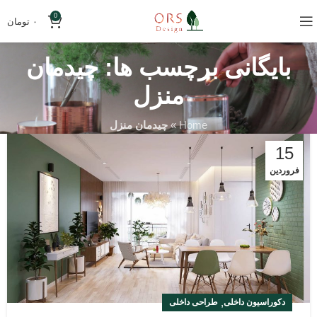
0
۰
تومان
بایگانی برچسب ها: چیدمان
منزل
Home
»
چیدمان منزل
15
فروردین
,
دکوراسیون داخلی
طراحی داخلی