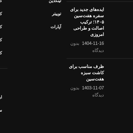
لینکدین
کا
ایده‌های جدید برای
توییتر
کا
سفره هفت‌سین
۱۴۰۵؛ ترکیب
آپارات
کا
اصالت و طراحی
امروزی
کا
1404-11-16
بدون
دیدگاه
ک
ظرف مناسب برای
کاشت سبزه هفت‌سین
1403-11-07
بدون
خ
دیدگاه
ار
سو