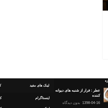
زه
لینک های مفید
ک
عطر : فرار از شنبه های دیوانه
کننده
اینستاگرام
کا
1398-04-16
بدون دیدگاه