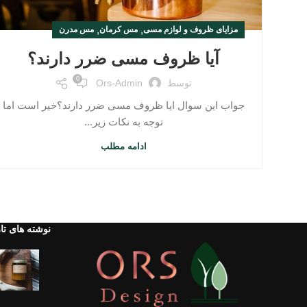
,
,
مزایای ظروف و لوازم مسی
مس کرمان
مس مدرن
آیا ظروف مسی ضرر دارند؟
0
توسط
Ors-Admin
جواب این سوال ایا ظروف مسی ضرر دارند؟خیر است اما
توجه به نکات زیر...
ادامه مطلب
نوشته های تا