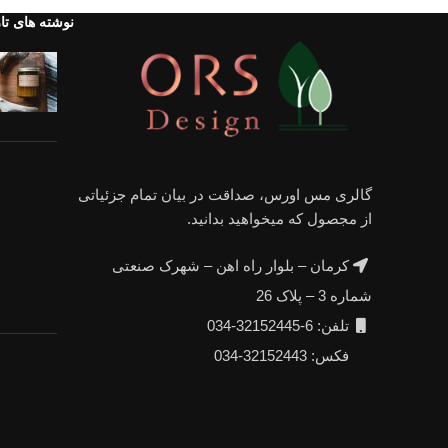
نوشته های تا
گالری مس اورس، صداقت در بیان تمام جزئیاتی
از مجصول که میخواهید بدانید.
کرمان – بلوار راه اهن – شهرک صنعتی
شماره 3 – پلاک 26
تلفن: 6-32152445-034
فکس: 32152443-034