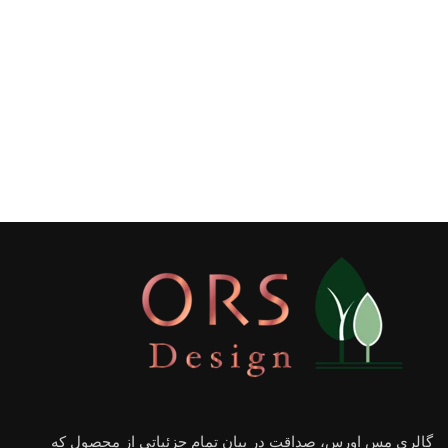
گالری مس اورس، صداقت در بیان تمام جزئیاتی از مجصول که