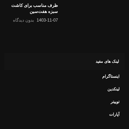
1403-11-07
بدون دیدگاه
لینک های مفید
اینستاگرام
لینکدین
توییتر
آپارات
کالکشن های ما
کالکشن راوی