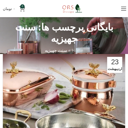
0
۰
تومان
بایگانی برچسب ها: سنت
جهیزیه
Home
»
سنت جهیزیه
23
اردیبهشت