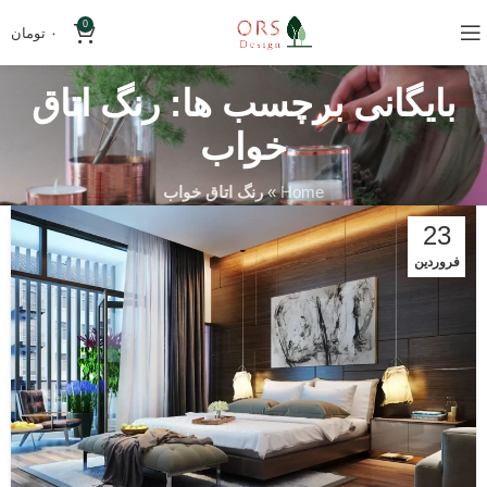
0
۰
تومان
بایگانی برچسب ها: رنگ اتاق
خواب
Home
»
رنگ اتاق خواب
23
فروردین