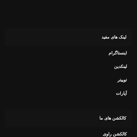
لینک های مفید
اینستاگرام
لینکدین
توییتر
آپارات
کالکشن های ما
کالکشن راوی
کالکشن آویور